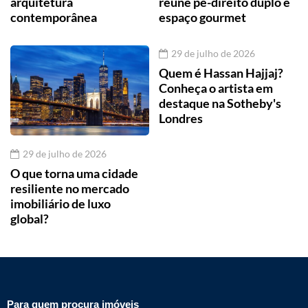
arquitetura
reúne pé-direito duplo e
contemporânea
espaço gourmet
29 de julho de 2026
Quem é Hassan Hajjaj?
Conheça o artista em
destaque na Sotheby's
Londres
29 de julho de 2026
O que torna uma cidade
resiliente no mercado
imobiliário de luxo
global?
Para quem procura imóveis