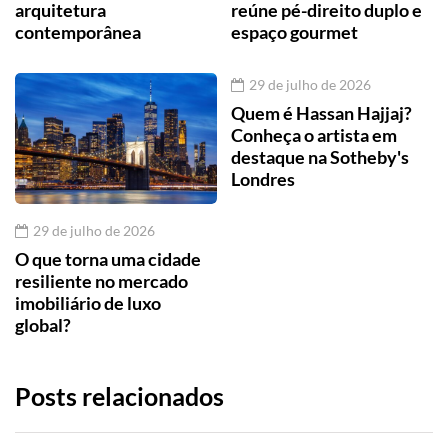
arquitetura
reúne pé-direito duplo e
contemporânea
espaço gourmet
29 de julho de 2026
Quem é Hassan Hajjaj?
Conheça o artista em
destaque na Sotheby's
Londres
29 de julho de 2026
O que torna uma cidade
resiliente no mercado
imobiliário de luxo
global?
Posts relacionados