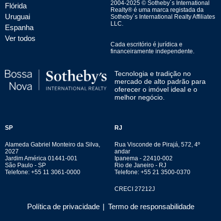
2004-
2025
© Sotheby´s International
Flórida
Realty® é uma marca registada da
Uruguai
Sotheby´s International Realty Affiliates
LLC.
Espanha
Ver todos
Cada escritório é jurídica e
financeiramente independente.
Tecnologia e tradição no
mercado de alto padrão para
oferecer o imóvel ideal e o
melhor negócio.
SP
RJ
Alameda Gabriel Monteiro da Silva,
Rua Visconde de Pirajá, 572, 4º
2027
andar
Jardim América 01441-001
Ipanema - 22410-002
São Paulo - SP
Rio de Janeiro - RJ
Telefone: +55 11 3061-0000
Telefone: +55 21 3500-0370
CRECI 27212J
Política de privacidade
|
Termo de responsabilidade