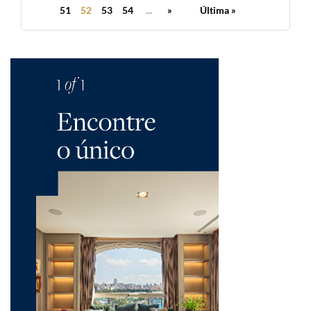
51
52
53
54
...
»
Última »