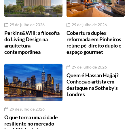
29 de julho de 2026
29 de julho de 2026
Perkins&Will: a filosofia
Cobertura duplex
do Living Design na
reformada em Pinheiros
arquitetura
reúne pé-direito duplo e
contemporânea
espaço gourmet
29 de julho de 2026
Quem é Hassan Hajjaj?
Conheça o artista em
destaque na Sotheby's
Londres
29 de julho de 2026
O que torna uma cidade
resiliente no mercado