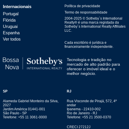
Internacionais
Política de privacidade
Termo de responsabilidade
Portugal
2004-
2025
© Sotheby´s International
Flórida
Realty® é uma marca registada da
Uruguai
Sotheby´s International Realty Affiliates
LLC.
Espanha
Ver todos
Cada escritório é jurídica e
financeiramente independente.
Tecnologia e tradição no
mercado de alto padrão para
oferecer o imóvel ideal e o
melhor negócio.
SP
RJ
Alameda Gabriel Monteiro da Silva,
Rua Visconde de Pirajá, 572, 4º
2027
andar
Jardim América 01441-001
Ipanema - 22410-002
São Paulo - SP
Rio de Janeiro - RJ
Telefone: +55 11 3061-0000
Telefone: +55 21 3500-0370
CRECI 27212J