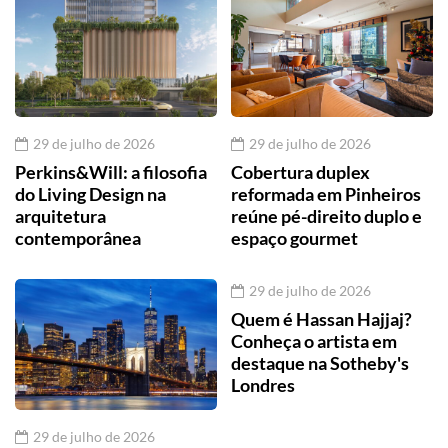
29 de julho de 2026
29 de julho de 2026
Perkins&Will: a filosofia
Cobertura duplex
do Living Design na
reformada em Pinheiros
arquitetura
reúne pé-direito duplo e
contemporânea
espaço gourmet
29 de julho de 2026
Quem é Hassan Hajjaj?
Conheça o artista em
destaque na Sotheby's
Londres
29 de julho de 2026