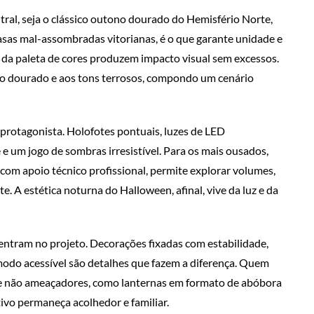
tral, seja o clássico outono dourado do Hemisfério Norte,
casas mal-assombradas vitorianas, é o que garante unidade e
e da paleta de cores produzem impacto visual sem excessos.
 ao dourado e aos tons terrosos, compondo um cenário
protagonista. Holofotes pontuais, luzes de LED
 e um jogo de sombras irresistível. Para os mais ousados,
 com apoio técnico profissional, permite explorar volumes,
. A estética noturna do Halloween, afinal, vive da luz e da
ntram no projeto. Decorações fixadas com estabilidade,
odo acessível são detalhes que fazem a diferença. Quem
 e não ameaçadores, como lanternas em formato de abóbora
stivo permaneça acolhedor e familiar.