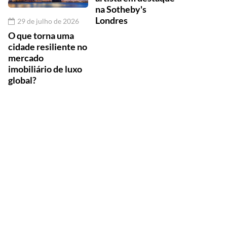
na Sotheby's
Londres
29 de julho de 2026
O que torna uma
cidade resiliente no
mercado
imobiliário de luxo
global?