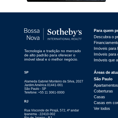
Para quem p
Descubra o pr
Financiament
Imóveis para 
Tecnologia e tradição no mercado
Imóveis para
de alto padrão para oferecer o
imóvel ideal e o melhor negócio.
Imóveis que 
Áreas de atu
SP
São Paulo
Alameda Gabriel Monteiro da Silva, 2027
Apartamentos
Jardim América 01441-001
São Paulo - SP
Coberturas
Telefone: +55 11 3061-0000
Casas
RJ
Casas em co
Ver todos
Rua Visconde de Pirajá, 572, 4º andar
Ipanema - 22410-002
Rio de Janeiro - RJ