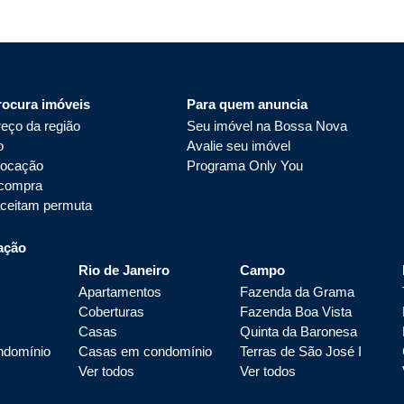
rocura imóveis
Para quem anuncia
eço da região
Seu imóvel na Bossa Nova
o
Avalie seu imóvel
locação
Programa Only You
 compra
aceitam permuta
ação
Rio de Janeiro
Campo
Apartamentos
Fazenda da Grama
Coberturas
Fazenda Boa Vista
Casas
Quinta da Baronesa
ndomínio
Casas em condomínio
Terras de São José I
Ver todos
Ver todos