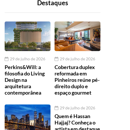
Destaques
29 de julho de 2026
29 de julho de 2026
Perkins&Will: a
Cobertura duplex
filosofia do Living
reformada em
Design na
Pinheiros reúne pé-
arquitetura
direito duplo e
contemporânea
espaço gourmet
29 de julho de 2026
Quem é Hassan
Hajjaj? Conheça o
artista em destaque