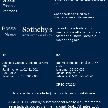
Uruguai
Sotheby´s International Realty Affiliates
LLC.
Espanha
Ver todos
Cada escritório é jurídica e
financeiramente independente.
Tecnologia e tradição no
mercado de alto padrão para
oferecer o imóvel ideal e o
melhor negócio.
SP
RJ
Alameda Gabriel Monteiro da Silva,
Rua Visconde de Pirajá, 572, 4º
2027
andar
Jardim América 01441-001
Ipanema - 22410-002
São Paulo - SP
Rio de Janeiro - RJ
Telefone: +55 11 3061-0000
Telefone: +55 21 3500-0370
CRECI 27212J
Política de privacidade
|
Termo de responsabilidade
2004-
2026
© Sotheby´s International Realty® é uma marca
registada da Sotheby´s International Realty Affiliates LLC.