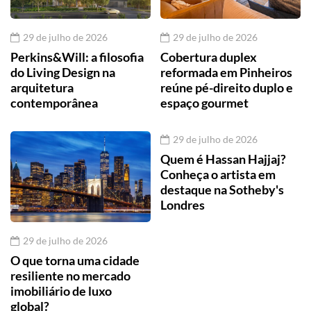
29 de julho de 2026
29 de julho de 2026
Perkins&Will: a filosofia
Cobertura duplex
do Living Design na
reformada em Pinheiros
arquitetura
reúne pé-direito duplo e
contemporânea
espaço gourmet
29 de julho de 2026
Quem é Hassan Hajjaj?
Conheça o artista em
destaque na Sotheby's
Londres
29 de julho de 2026
O que torna uma cidade
resiliente no mercado
imobiliário de luxo
global?