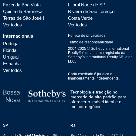
Fazenda Boa Vista
Litoral Norte de SP
Quinta da Baronesa
Riviera de São Lorenço
Terras de São José I
Costa Verde
Ver todos
Ver todos
Internacionais
Política de privacidade
Termo de responsabilidade
Portugal
2004-
2025
© Sotheby´s International
Flórida
Realty® é uma marca registada da
Uruguai
Sotheby´s International Realty Affiliates
LLC.
Espanha
Ver todos
Cada escritório é jurídica e
financeiramente independente.
Tecnologia e tradição no
mercado de alto padrão para
oferecer o imóvel ideal e o
melhor negócio.
SP
RJ
Alameda Gabriel Monteiro da Silva,
Rua Visconde de Pirajá, 572, 4º