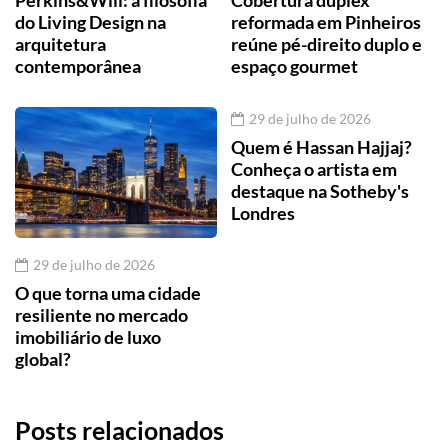
Perkins&Will: a filosofia
Cobertura duplex
do Living Design na
reformada em Pinheiros
arquitetura
reúne pé-direito duplo e
contemporânea
espaço gourmet
29 de julho de 2026
Quem é Hassan Hajjaj?
Conheça o artista em
destaque na Sotheby's
Londres
29 de julho de 2026
O que torna uma cidade
resiliente no mercado
imobiliário de luxo
global?
Posts relacionados