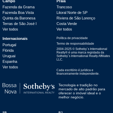
Campo
Praia
Fazenda da Grama
Trancoso
Fazenda Boa Vista
Litoral Norte de SP
Quinta da Baronesa
Riviera de São Lorenço
Terras de São José I
Costa Verde
Ver todos
Ver todos
Internacionais
Política de privacidade
Termo de responsabilidade
Portugal
2004-
2025
© Sotheby´s International
Flórida
Realty® é uma marca registada da
Uruguai
Sotheby´s International Realty Affiliates
LLC.
Espanha
Ver todos
Cada escritório é jurídica e
financeiramente independente.
Tecnologia e tradição no
mercado de alto padrão para
oferecer o imóvel ideal e o
melhor negócio.
SP
RJ