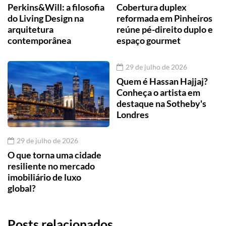
Perkins&Will: a filosofia
Cobertura duplex
do Living Design na
reformada em Pinheiros
arquitetura
reúne pé-direito duplo e
contemporânea
espaço gourmet
29 de julho de 2026
Quem é Hassan Hajjaj?
Conheça o artista em
destaque na Sotheby's
Londres
29 de julho de 2026
O que torna uma cidade
resiliente no mercado
imobiliário de luxo
global?
Posts relacionados