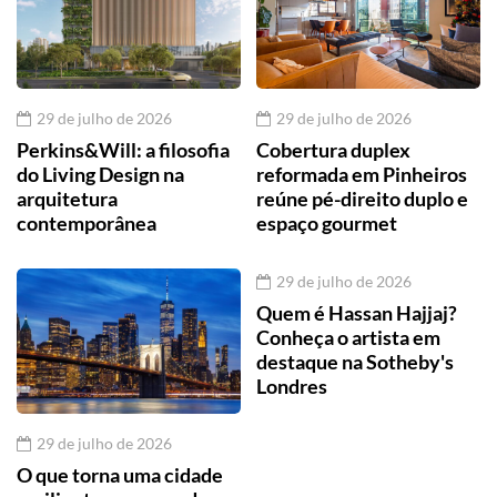
29 de julho de 2026
29 de julho de 2026
Perkins&Will: a filosofia
Cobertura duplex
do Living Design na
reformada em Pinheiros
arquitetura
reúne pé-direito duplo e
contemporânea
espaço gourmet
29 de julho de 2026
Quem é Hassan Hajjaj?
Conheça o artista em
destaque na Sotheby's
Londres
29 de julho de 2026
O que torna uma cidade