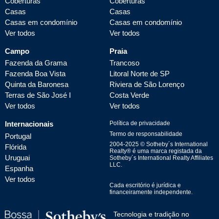
Coberturas
Coberturas
Casas
Casas
Casas em condomínio
Casas em condomínio
Ver todos
Ver todos
Campo
Praia
Fazenda da Grama
Trancoso
Fazenda Boa Vista
Litoral Norte de SP
Quinta da Baronesa
Riviera de São Lorenço
Terras de São José I
Costa Verde
Ver todos
Ver todos
Internacionais
Política de privacidade
Termo de responsabilidade
Portugal
2004-
2025
© Sotheby´s International
Flórida
Realty® é uma marca registada da
Uruguai
Sotheby´s International Realty Affiliates
LLC.
Espanha
Ver todos
Cada escritório é jurídica e
financeiramente independente.
Tecnologia e tradição no