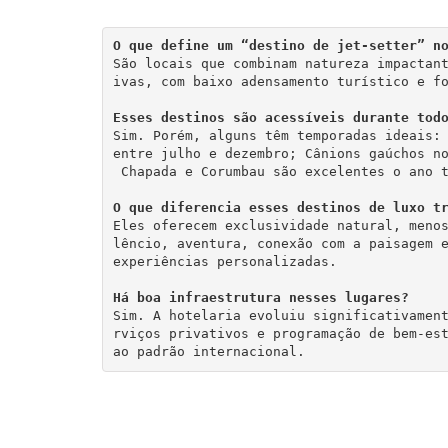
O que define um “destino de jet-setter” n
São locais que combinam natureza impactan
ivas, com baixo adensamento turístico e f
Esses destinos são acessíveis durante tod
Sim. Porém, alguns têm temporadas ideais: 
entre julho e dezembro; Cânions gaúchos n
 Chapada e Corumbau são excelentes o ano 
O que diferencia esses destinos de luxo t
Eles oferecem exclusividade natural, meno
lêncio, aventura, conexão com a paisagem 
experiências personalizadas.
Há boa infraestrutura nesses lugares?
Sim. A hotelaria evoluiu significativamen
rviços privativos e programação de bem-es
ao padrão internacional.