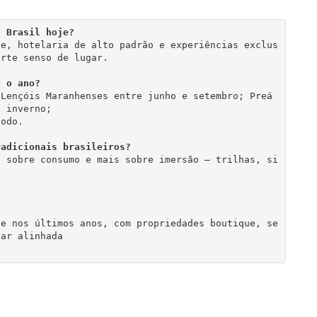
o Brasil hoje?
te, hotelaria de alto padrão e experiências exclus
orte senso de lugar.
o o ano?
Lençóis Maranhenses entre junho e setembro; Preá 
o inverno;
todo.
radicionais brasileiros?
s sobre consumo e mais sobre imersão — trilhas, si
e 
te nos últimos anos, com propriedades boutique, se
tar alinhada 