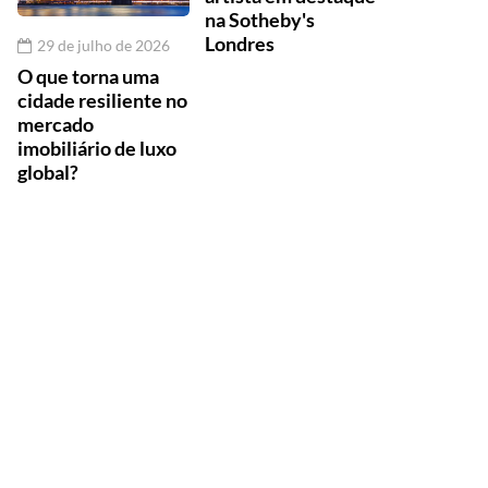
na Sotheby's
Londres
29 de julho de 2026
O que torna uma
cidade resiliente no
mercado
imobiliário de luxo
global?