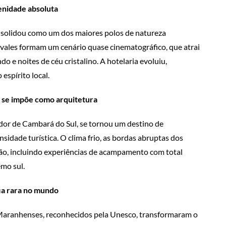
enidade absoluta
nsolidou como um dos maiores polos de natureza
 vales formam um cenário quase cinematográfico, que atrai
o e noites de céu cristalino. A hotelaria evoluiu,
espírito local.
 se impõe como arquitetura
dor de Cambará do Sul, se tornou um destino de
idade turística. O clima frio, as bordas abruptas dos
ão, incluindo experiências de acampamento com total
emo sul.
a rara no mundo
s Maranhenses, reconhecidos pela Unesco, transformaram o