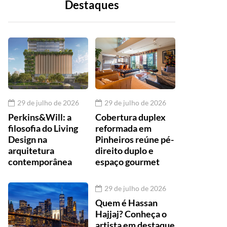
Destaques
29 de julho de 2026
29 de julho de 2026
Perkins&Will: a
Cobertura duplex
filosofia do Living
reformada em
Design na
Pinheiros reúne pé-
arquitetura
direito duplo e
contemporânea
espaço gourmet
29 de julho de 2026
Quem é Hassan
Hajjaj? Conheça o
artista em destaque