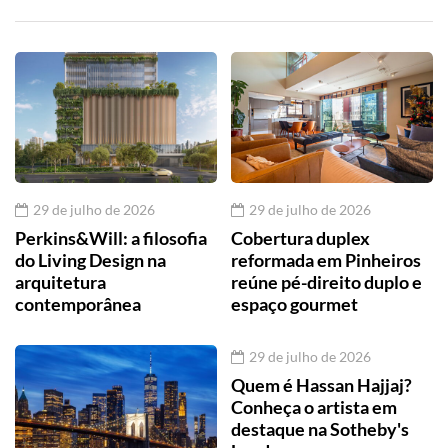
29 de julho de 2026
29 de julho de 2026
Perkins&Will: a filosofia
Cobertura duplex
do Living Design na
reformada em Pinheiros
arquitetura
reúne pé-direito duplo e
contemporânea
espaço gourmet
29 de julho de 2026
Quem é Hassan Hajjaj?
Conheça o artista em
destaque na Sotheby's