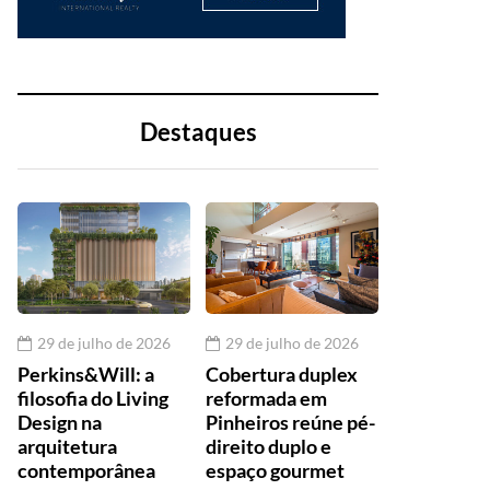
Destaques
29 de julho de 2026
29 de julho de 2026
Perkins&Will: a
Cobertura duplex
filosofia do Living
reformada em
Design na
Pinheiros reúne pé-
arquitetura
direito duplo e
contemporânea
espaço gourmet