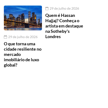
29 de julho de 2026
Quem é Hassan
Hajjaj? Conheça o
artista em destaque
na Sotheby's
Londres
29 de julho de 2026
O que torna uma
cidade resiliente no
mercado
imobiliário de luxo
global?