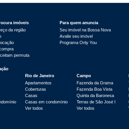
rocura imóveis
Para quem anuncia
eço da região
Seu imóvel na Bossa Nova
o
Avalie seu imóvel
locação
Programa Only You
 compra
aceitam permuta
ação
Rio de Janeiro
Campo
Apartamentos
Fazenda da Grama
Coberturas
Fazenda Boa Vista
Casas
Quinta da Baronesa
ndomínio
Casas em condomínio
Terras de São José I
Ver todos
Ver todos