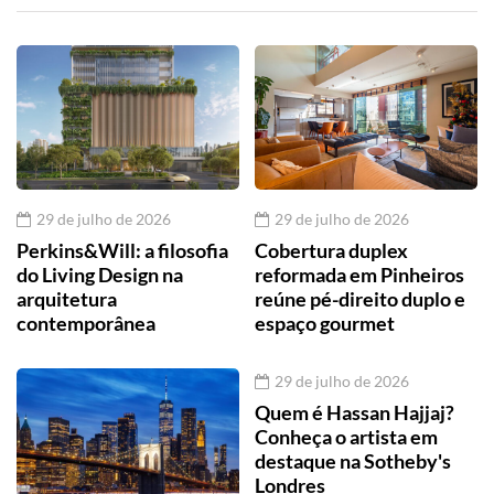
29 de julho de 2026
29 de julho de 2026
Perkins&Will: a filosofia
Cobertura duplex
do Living Design na
reformada em Pinheiros
arquitetura
reúne pé-direito duplo e
contemporânea
espaço gourmet
29 de julho de 2026
Quem é Hassan Hajjaj?
Conheça o artista em
destaque na Sotheby's
Londres