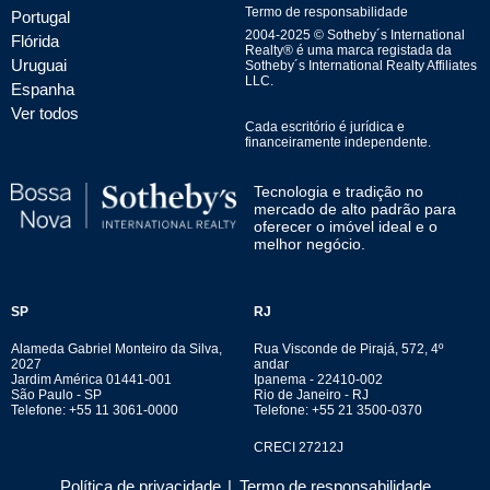
Termo de responsabilidade
Portugal
2004-
2025
© Sotheby´s International
Flórida
Realty® é uma marca registada da
Uruguai
Sotheby´s International Realty Affiliates
LLC.
Espanha
Ver todos
Cada escritório é jurídica e
financeiramente independente.
Tecnologia e tradição no
mercado de alto padrão para
oferecer o imóvel ideal e o
melhor negócio.
SP
RJ
Alameda Gabriel Monteiro da Silva,
Rua Visconde de Pirajá, 572, 4º
2027
andar
Jardim América 01441-001
Ipanema - 22410-002
São Paulo - SP
Rio de Janeiro - RJ
Telefone: +55 11 3061-0000
Telefone: +55 21 3500-0370
CRECI 27212J
Política de privacidade
|
Termo de responsabilidade