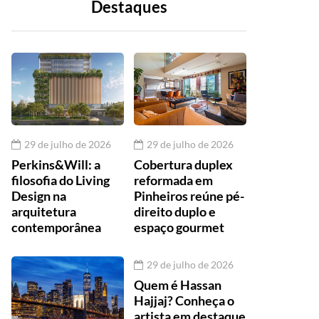
Destaques
29 de julho de 2026
29 de julho de 2026
Perkins&Will: a
Cobertura duplex
filosofia do Living
reformada em
Design na
Pinheiros reúne pé-
arquitetura
direito duplo e
contemporânea
espaço gourmet
29 de julho de 2026
Quem é Hassan
Hajjaj? Conheça o
artista em destaque