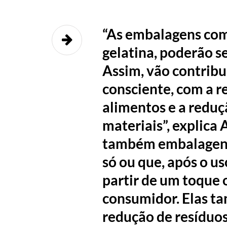
“As embalagens com
gelatina, poderão s
Assim, vão contrib
consciente, com a r
alimentos e a redu
materiais”, explica
também embalagens 
só ou que, após o u
partir de um toque 
consumidor. Elas ta
redução de resíduo