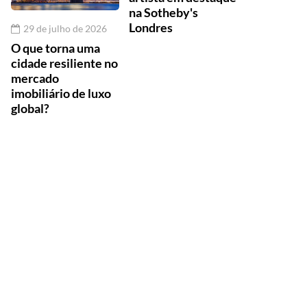
na Sotheby's
Londres
29 de julho de 2026
O que torna uma
cidade resiliente no
mercado
imobiliário de luxo
global?