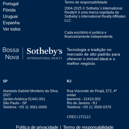
Termo de responsabilidade
Portugal
2004-
2025
© Sotheby´s International
Flórida
Realty® é uma marca registada da
Uruguai
Sotheby´s International Realty Affiliates
LLC.
Espanha
Ver todos
Cada escritório é jurídica e
financeiramente independente.
Tecnologia e tradição no
mercado de alto padrão para
oferecer o imóvel ideal e o
melhor negócio.
SP
RJ
Alameda Gabriel Monteiro da Silva,
Rua Visconde de Pirajá, 572, 4º
2027
andar
Jardim América 01441-001
Ipanema - 22410-002
São Paulo - SP
Rio de Janeiro - RJ
Telefone: +55 11 3061-0000
Telefone: +55 21 3500-0370
CRECI 27212J
Política de privacidade
|
Termo de responsabilidade