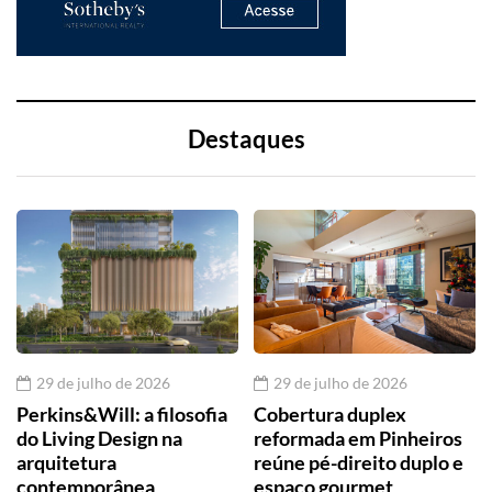
Destaques
29 de julho de 2026
29 de julho de 2026
Perkins&Will: a filosofia
Cobertura duplex
do Living Design na
reformada em Pinheiros
arquitetura
reúne pé-direito duplo e
contemporânea
espaço gourmet