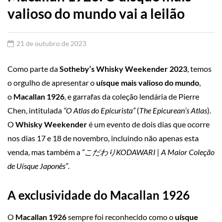
valioso do mundo vai a leilão
21 de outubro de 2023
Como parte da
Sotheby’s Whisky Weekender 2023
, temos
o orgulho de apresentar o
uísque mais valioso do mundo
,
o
Macallan 1926
, e garrafas da coleção lendária de Pierre
Chen, intitulada
“O Atlas do Epicurista”
(
The Epicurean’s Atlas
).
O
Whisky Weekender
é um evento de dois dias que ocorre
nos dias 17 e 18 de novembro, incluindo não apenas esta
venda, mas também a
“こだわりKODAWARI | A Maior Coleção
de Uísque Japonês”
.
A exclusividade do Macallan 1926
O
Macallan 1926
sempre foi reconhecido como o
uísque