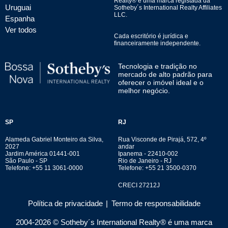
Realty® é uma marca registada da
Uruguai
Sotheby´s International Realty Affiliates
LLC.
Espanha
Ver todos
Cada escritório é jurídica e
financeiramente independente.
Tecnologia e tradição no
mercado de alto padrão para
oferecer o imóvel ideal e o
melhor negócio.
SP
RJ
Alameda Gabriel Monteiro da Silva,
Rua Visconde de Pirajá, 572, 4º
2027
andar
Jardim América 01441-001
Ipanema - 22410-002
São Paulo - SP
Rio de Janeiro - RJ
Telefone: +55 11 3061-0000
Telefone: +55 21 3500-0370
CRECI 27212J
Política de privacidade
|
Termo de responsabilidade
2004-
2026
© Sotheby´s International Realty® é uma marca