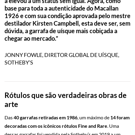
a elevou a um status sem igual. Agora, como
base para toda a autenticidade do Macallan
1926 e com sua condição aprovada pelo mestre
destilador Kirsten Campbell, esta deve ser, sem
dúvida, a garrafa de uísque mais cobiçada a
chegar ao mercado.”
JONNY FOWLE, DIRETOR GLOBAL DE UÍSQUE,
SOTHEBY’S
Rótulos que são verdadeiras obras de
arte
Das
40 garrafas retiradas em 1986
, um máximo de
14 foram
decoradas com os icônicos rótulos Fine and Rare
. Uma
dessas garrafas foi vendida pela Sotheby’s em 2019 a um