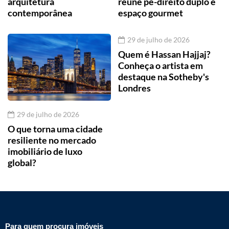
arquitetura
reúne pé-direito duplo e
contemporânea
espaço gourmet
29 de julho de 2026
Quem é Hassan Hajjaj?
Conheça o artista em
destaque na Sotheby's
Londres
29 de julho de 2026
O que torna uma cidade
resiliente no mercado
imobiliário de luxo
global?
Para quem procura imóveis