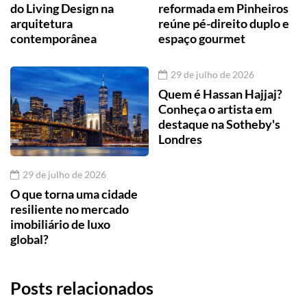
do Living Design na
reformada em Pinheiros
arquitetura
reúne pé-direito duplo e
contemporânea
espaço gourmet
29 de julho de 2026
Quem é Hassan Hajjaj?
Conheça o artista em
destaque na Sotheby's
Londres
29 de julho de 2026
O que torna uma cidade
resiliente no mercado
imobiliário de luxo
global?
Posts relacionados