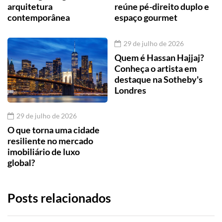
arquitetura
reúne pé-direito duplo e
contemporânea
espaço gourmet
29 de julho de 2026
Quem é Hassan Hajjaj?
Conheça o artista em
destaque na Sotheby's
Londres
29 de julho de 2026
O que torna uma cidade
resiliente no mercado
imobiliário de luxo
global?
Posts relacionados