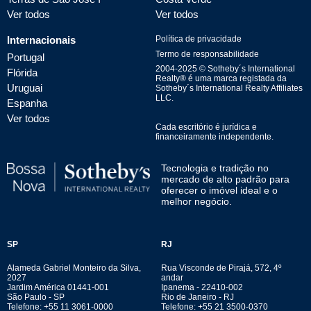
Ver todos
Ver todos
Internacionais
Política de privacidade
Termo de responsabilidade
Portugal
2004-
2025
© Sotheby´s International
Flórida
Realty® é uma marca registada da
Uruguai
Sotheby´s International Realty Affiliates
LLC.
Espanha
Ver todos
Cada escritório é jurídica e
financeiramente independente.
Tecnologia e tradição no
mercado de alto padrão para
oferecer o imóvel ideal e o
melhor negócio.
SP
RJ
Alameda Gabriel Monteiro da Silva,
Rua Visconde de Pirajá, 572, 4º
2027
andar
Jardim América 01441-001
Ipanema - 22410-002
São Paulo - SP
Rio de Janeiro - RJ
Telefone: +55 11 3061-0000
Telefone: +55 21 3500-0370