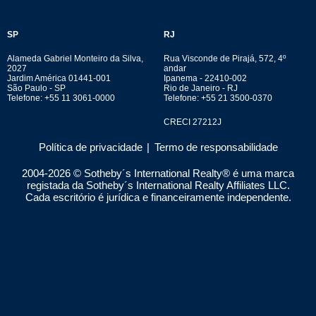
SP
RJ
Alameda Gabriel Monteiro da Silva,
Rua Visconde de Pirajá, 572, 4º
2027
andar
Jardim América 01441-001
Ipanema - 22410-002
São Paulo - SP
Rio de Janeiro - RJ
Telefone: +55 11 3061-0000
Telefone: +55 21 3500-0370
CRECI 27212J
Política de privacidade
|
Termo de responsabilidade
2004-
2026
© Sotheby´s International Realty® é uma marca
registada da Sotheby´s International Realty Affiliates LLC.
Cada escritório é jurídica e financeiramente independente.