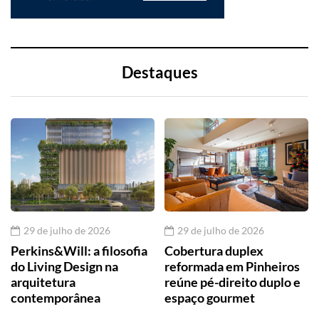
Destaques
29 de julho de 2026
29 de julho de 2026
Perkins&Will: a filosofia
Cobertura duplex
do Living Design na
reformada em Pinheiros
arquitetura
reúne pé-direito duplo e
contemporânea
espaço gourmet