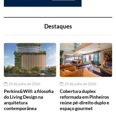
Destaques
29 de julho de 2026
29 de julho de 2026
Perkins&Will: a filosofia
Cobertura duplex
do Living Design na
reformada em Pinheiros
arquitetura
reúne pé-direito duplo e
contemporânea
espaço gourmet