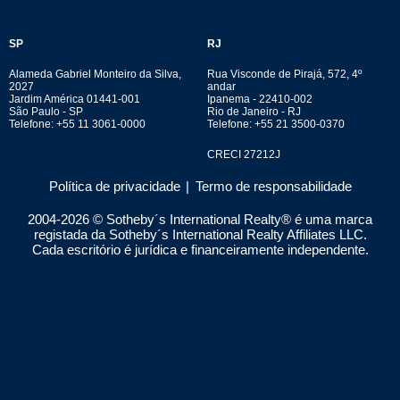
SP
RJ
Alameda Gabriel Monteiro da Silva,
Rua Visconde de Pirajá, 572, 4º
2027
andar
Jardim América 01441-001
Ipanema - 22410-002
São Paulo - SP
Rio de Janeiro - RJ
Telefone: +55 11 3061-0000
Telefone: +55 21 3500-0370
CRECI 27212J
Política de privacidade
|
Termo de responsabilidade
2004-
2026
© Sotheby´s International Realty® é uma marca
registada da Sotheby´s International Realty Affiliates LLC.
Cada escritório é jurídica e financeiramente independente.