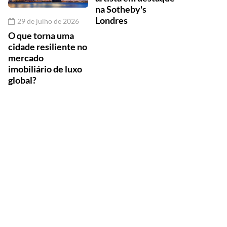
na Sotheby's
Londres
29 de julho de 2026
O que torna uma
cidade resiliente no
mercado
imobiliário de luxo
global?