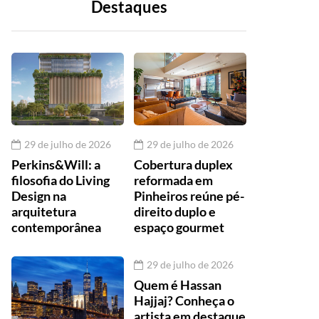
Destaques
29 de julho de 2026
29 de julho de 2026
Perkins&Will: a
Cobertura duplex
filosofia do Living
reformada em
Design na
Pinheiros reúne pé-
arquitetura
direito duplo e
contemporânea
espaço gourmet
29 de julho de 2026
Quem é Hassan
Hajjaj? Conheça o
artista em destaque