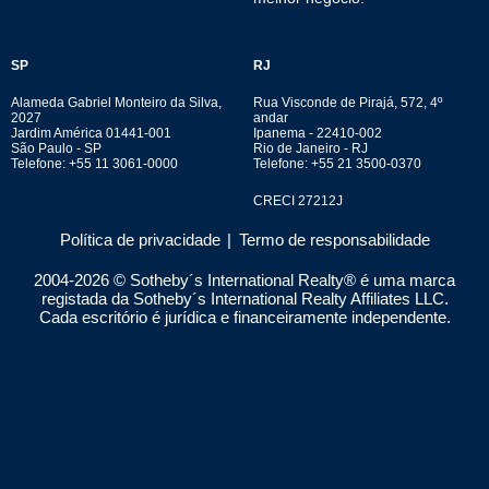
SP
RJ
Alameda Gabriel Monteiro da Silva,
Rua Visconde de Pirajá, 572, 4º
2027
andar
Jardim América 01441-001
Ipanema - 22410-002
São Paulo - SP
Rio de Janeiro - RJ
Telefone: +55 11 3061-0000
Telefone: +55 21 3500-0370
CRECI 27212J
Política de privacidade
|
Termo de responsabilidade
2004-
2026
© Sotheby´s International Realty® é uma marca
registada da Sotheby´s International Realty Affiliates LLC.
Cada escritório é jurídica e financeiramente independente.