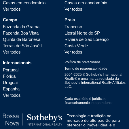
Casas em condomínio
Casas em condomínio
Ver todos
Ver todos
Campo
Praia
Fazenda da Grama
Trancoso
Fazenda Boa Vista
Litoral Norte de SP
Quinta da Baronesa
Riviera de São Lorenço
Terras de São José I
Costa Verde
Ver todos
Ver todos
Internacionais
Política de privacidade
Termo de responsabilidade
Portugal
2004-
2025
© Sotheby´s International
Flórida
Realty® é uma marca registada da
Uruguai
Sotheby´s International Realty Affiliates
LLC.
Espanha
Ver todos
Cada escritório é jurídica e
financeiramente independente.
Tecnologia e tradição no
mercado de alto padrão para
oferecer o imóvel ideal e o