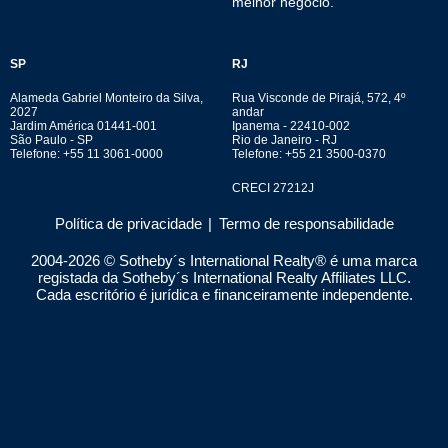
melhor negócio.
SP
RJ
Alameda Gabriel Monteiro da Silva,
Rua Visconde de Pirajá, 572, 4º
2027
andar
Jardim América 01441-001
Ipanema - 22410-002
São Paulo - SP
Rio de Janeiro - RJ
Telefone: +55 11 3061-0000
Telefone: +55 21 3500-0370
CRECI 27212J
Política de privacidade
|
Termo de responsabilidade
2004-
2026
© Sotheby´s International Realty® é uma marca
registada da Sotheby´s International Realty Affiliates LLC.
Cada escritório é jurídica e financeiramente independente.