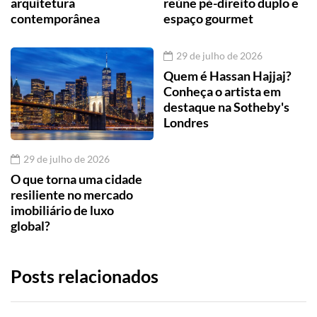
arquitetura
reúne pé-direito duplo e
contemporânea
espaço gourmet
29 de julho de 2026
Quem é Hassan Hajjaj?
Conheça o artista em
destaque na Sotheby's
Londres
29 de julho de 2026
O que torna uma cidade
resiliente no mercado
imobiliário de luxo
global?
Posts relacionados