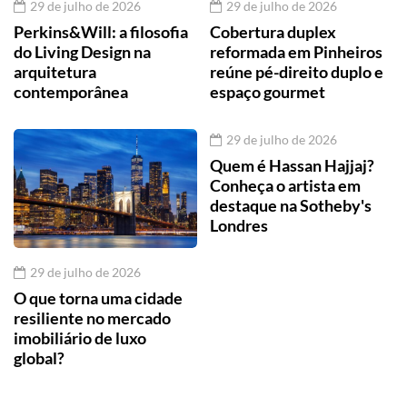
29 de julho de 2026
29 de julho de 2026
Perkins&Will: a filosofia
Cobertura duplex
do Living Design na
reformada em Pinheiros
arquitetura
reúne pé-direito duplo e
contemporânea
espaço gourmet
29 de julho de 2026
Quem é Hassan Hajjaj?
Conheça o artista em
destaque na Sotheby's
Londres
29 de julho de 2026
O que torna uma cidade
resiliente no mercado
imobiliário de luxo
global?