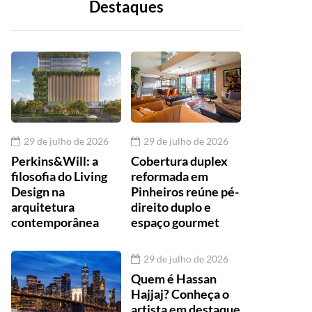
Destaques
29 de julho de 2026
29 de julho de 2026
Perkins&Will: a
Cobertura duplex
filosofia do Living
reformada em
Design na
Pinheiros reúne pé-
arquitetura
direito duplo e
contemporânea
espaço gourmet
29 de julho de 2026
Quem é Hassan
Hajjaj? Conheça o
artista em destaque