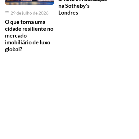
na Sotheby's
Londres
29 de julho de 2026
O que torna uma
cidade resiliente no
mercado
imobiliário de luxo
global?