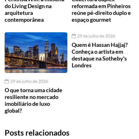
do Living Design na
reformada em Pinheiros
arquitetura
reúne pé-direito duplo e
contemporânea
espaço gourmet
29 de julho de 2026
Quem é Hassan Hajjaj?
Conheça o artista em
destaque na Sotheby's
Londres
29 de julho de 2026
O que torna uma cidade
resiliente no mercado
imobiliário de luxo
global?
Posts relacionados