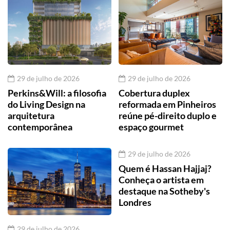
29 de julho de 2026
29 de julho de 2026
Perkins&Will: a filosofia
Cobertura duplex
do Living Design na
reformada em Pinheiros
arquitetura
reúne pé-direito duplo e
contemporânea
espaço gourmet
29 de julho de 2026
Quem é Hassan Hajjaj?
Conheça o artista em
destaque na Sotheby's
Londres
29 de julho de 2026