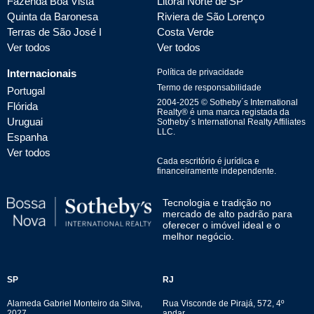
Fazenda Boa Vista
Litoral Norte de SP
Quinta da Baronesa
Riviera de São Lorenço
Terras de São José I
Costa Verde
Ver todos
Ver todos
Internacionais
Política de privacidade
Termo de responsabilidade
Portugal
2004-
2025
© Sotheby´s International
Flórida
Realty® é uma marca registada da
Uruguai
Sotheby´s International Realty Affiliates
LLC.
Espanha
Ver todos
Cada escritório é jurídica e
financeiramente independente.
Tecnologia e tradição no
mercado de alto padrão para
oferecer o imóvel ideal e o
melhor negócio.
SP
RJ
Alameda Gabriel Monteiro da Silva,
Rua Visconde de Pirajá, 572, 4º
2027
andar