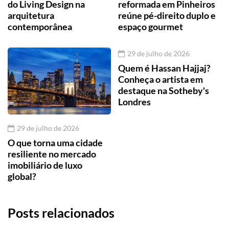
do Living Design na
reformada em Pinheiros
arquitetura
reúne pé-direito duplo e
contemporânea
espaço gourmet
29 de julho de 2026
Quem é Hassan Hajjaj?
Conheça o artista em
destaque na Sotheby's
Londres
29 de julho de 2026
O que torna uma cidade
resiliente no mercado
imobiliário de luxo
global?
Posts relacionados