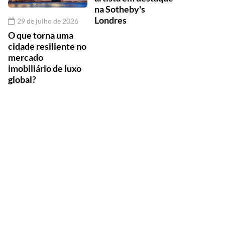
na Sotheby's
Londres
29 de julho de 2026
O que torna uma
cidade resiliente no
mercado
imobiliário de luxo
global?