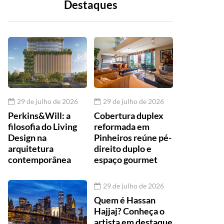
Destaques
29 de julho de 2026
29 de julho de 2026
Perkins&Will: a
Cobertura duplex
filosofia do Living
reformada em
Design na
Pinheiros reúne pé-
arquitetura
direito duplo e
contemporânea
espaço gourmet
29 de julho de 2026
Quem é Hassan
Hajjaj? Conheça o
artista em destaque