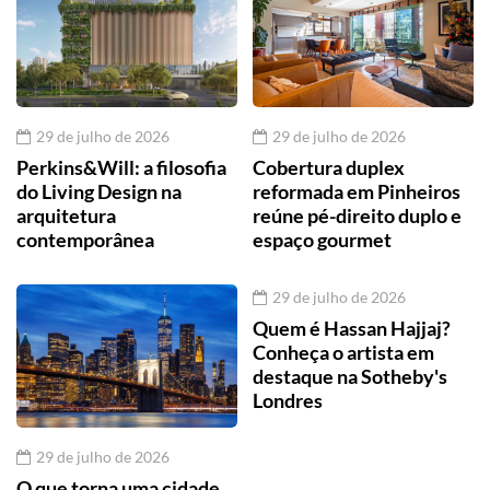
29 de julho de 2026
29 de julho de 2026
Perkins&Will: a filosofia
Cobertura duplex
do Living Design na
reformada em Pinheiros
arquitetura
reúne pé-direito duplo e
contemporânea
espaço gourmet
29 de julho de 2026
Quem é Hassan Hajjaj?
Conheça o artista em
destaque na Sotheby's
Londres
29 de julho de 2026
O que torna uma cidade