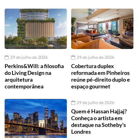
29 de julho de 2026
29 de julho de 2026
Perkins&Will: a filosofia
Cobertura duplex
do Living Design na
reformada em Pinheiros
arquitetura
reúne pé-direito duplo e
contemporânea
espaço gourmet
29 de julho de 2026
Quem é Hassan Hajjaj?
Conheça o artista em
destaque na Sotheby's
Londres