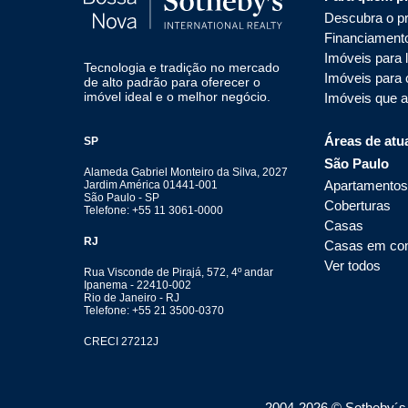
Descubra o pr
Financiament
Imóveis para 
Tecnologia e tradição no mercado
Imóveis para
de alto padrão para oferecer o
imóvel ideal e o melhor negócio.
Imóveis que 
Áreas de atu
SP
São Paulo
Alameda Gabriel Monteiro da Silva, 2027
Apartamentos
Jardim América 01441-001
São Paulo - SP
Coberturas
Telefone: +55 11 3061-0000
Casas
RJ
Casas em co
Ver todos
Rua Visconde de Pirajá, 572, 4º andar
Ipanema - 22410-002
Rio de Janeiro - RJ
Telefone: +55 21 3500-0370
CRECI 27212J
2004-
2026
© Sotheby´s I