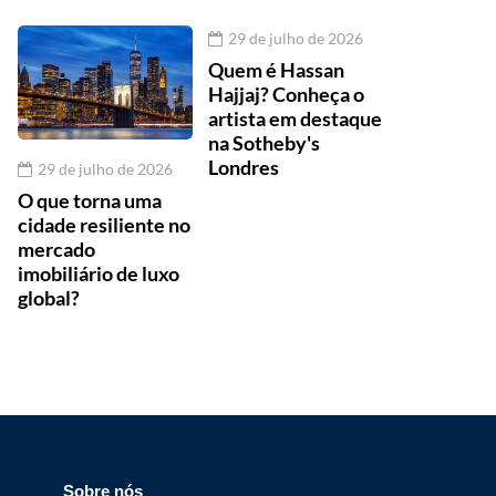
29 de julho de 2026
Quem é Hassan
Hajjaj? Conheça o
artista em destaque
na Sotheby's
Londres
29 de julho de 2026
O que torna uma
cidade resiliente no
mercado
imobiliário de luxo
global?
Sobre nós