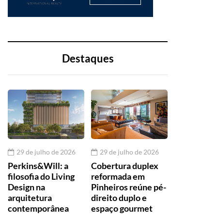
Destaques
29 de julho de 2026
29 de julho de 2026
Perkins&Will: a
Cobertura duplex
filosofia do Living
reformada em
Design na
Pinheiros reúne pé-
arquitetura
direito duplo e
contemporânea
espaço gourmet