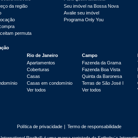
eço da região
Seu imóvel na Bossa Nova
o
Avalie seu imóvel
locação
Programa Only You
 compra
aceitam permuta
ação
Rio de Janeiro
Campo
Apartamentos
Fazenda da Grama
Coberturas
Fazenda Boa Vista
Casas
Quinta da Baronesa
ndomínio
Casas em condomínio
Terras de São José I
Ver todos
Ver todos
Política de privacidade
|
Termo de responsabilidade
nternational Realty® é uma marca registada da Sotheby´s Internationa