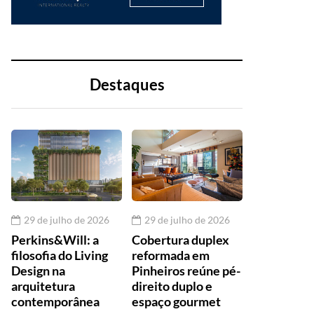
Destaques
29 de julho de 2026
29 de julho de 2026
Perkins&Will: a
Cobertura duplex
filosofia do Living
reformada em
Design na
Pinheiros reúne pé-
arquitetura
direito duplo e
contemporânea
espaço gourmet