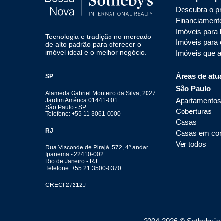
Descubra o pr
Financiament
Imóveis para 
Tecnologia e tradição no mercado
Imóveis para
de alto padrão para oferecer o
imóvel ideal e o melhor negócio.
Imóveis que 
Áreas de atu
SP
São Paulo
Alameda Gabriel Monteiro da Silva, 2027
Apartamentos
Jardim América 01441-001
São Paulo - SP
Coberturas
Telefone: +55 11 3061-0000
Casas
RJ
Casas em co
Ver todos
Rua Visconde de Pirajá, 572, 4º andar
Ipanema - 22410-002
Rio de Janeiro - RJ
Telefone: +55 21 3500-0370
CRECI 27212J
2004-
2026
© Sotheby´s I