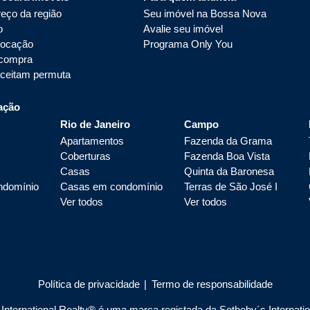
eço da região
Seu imóvel na Bossa Nova
o
Avalie seu imóvel
locação
Programa Only You
 compra
aceitam permuta
ação
Rio de Janeiro
Campo
Apartamentos
Fazenda da Grama
Coberturas
Fazenda Boa Vista
Casas
Quinta da Baronesa
ndomínio
Casas em condomínio
Terras de São José I
Ver todos
Ver todos
Política de privacidade
|
Termo de responsabilidade
nternational Realty® é uma marca registada da Sotheby´s Internationa