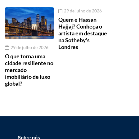
29 de julho de 2026
Quem é Hassan
Hajjaj? Conheça o
artista em destaque
na Sotheby's
Londres
29 de julho de 2026
O que torna uma
cidade resiliente no
mercado
imobiliário de luxo
global?
Sobre nós