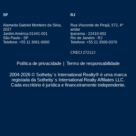
SP
RJ
Alameda Gabriel Monteiro da Silva,
Rua Visconde de Pirajá, 572, 4º
2027
andar
Jardim América 01441-001
Ipanema - 22410-002
São Paulo - SP
Rio de Janeiro - RJ
Telefone: +55 11 3061-0000
Telefone: +55 21 3500-0370
CRECI 27212J
Política de privacidade
|
Termo de responsabilidade
2004-
2026
© Sotheby´s International Realty® é uma marca
registada da Sotheby´s International Realty Affiliates LLC.
Cada escritório é jurídica e financeiramente independente.