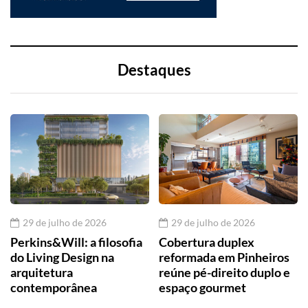
Destaques
29 de julho de 2026
29 de julho de 2026
Perkins&Will: a filosofia
Cobertura duplex
do Living Design na
reformada em Pinheiros
arquitetura
reúne pé-direito duplo e
contemporânea
espaço gourmet