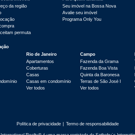
eço da região
Seu imóvel na Bossa Nova
o
Avalie seu imóvel
locação
Programa Only You
 compra
aceitam permuta
ação
Rio de Janeiro
Campo
Apartamentos
Fazenda da Grama
Coberturas
Fazenda Boa Vista
Casas
Quinta da Baronesa
ndomínio
Casas em condomínio
Terras de São José I
Ver todos
Ver todos
Política de privacidade
|
Termo de responsabilidade
nternational Realty® é uma marca registada da Sotheby´s Internationa