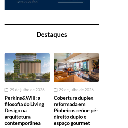
Destaques
29 de julho de 2026
29 de julho de 2026
Perkins&Will: a
Cobertura duplex
filosofia do Living
reformada em
Design na
Pinheiros reúne pé-
arquitetura
direito duplo e
contemporânea
espaço gourmet