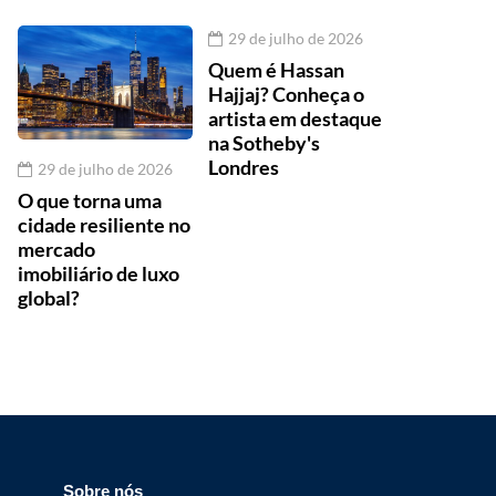
29 de julho de 2026
Quem é Hassan
Hajjaj? Conheça o
artista em destaque
na Sotheby's
Londres
29 de julho de 2026
O que torna uma
cidade resiliente no
mercado
imobiliário de luxo
global?
Sobre nós