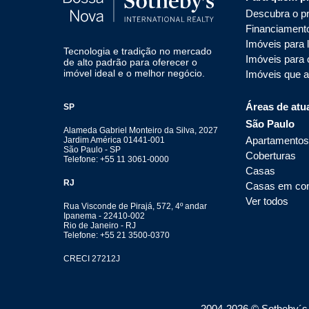
Descubra o pr
Financiament
Imóveis para 
Tecnologia e tradição no mercado
Imóveis para
de alto padrão para oferecer o
imóvel ideal e o melhor negócio.
Imóveis que 
Áreas de atu
SP
São Paulo
Alameda Gabriel Monteiro da Silva, 2027
Apartamentos
Jardim América 01441-001
São Paulo - SP
Coberturas
Telefone: +55 11 3061-0000
Casas
RJ
Casas em co
Ver todos
Rua Visconde de Pirajá, 572, 4º andar
Ipanema - 22410-002
Rio de Janeiro - RJ
Telefone: +55 21 3500-0370
CRECI 27212J
2004-
2026
© Sotheby´s I