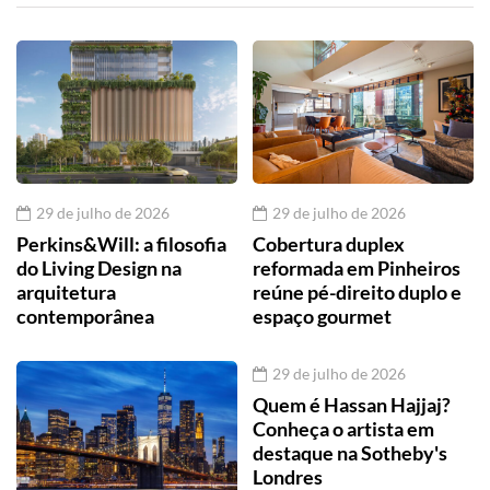
29 de julho de 2026
29 de julho de 2026
Perkins&Will: a filosofia
Cobertura duplex
do Living Design na
reformada em Pinheiros
arquitetura
reúne pé-direito duplo e
contemporânea
espaço gourmet
29 de julho de 2026
Quem é Hassan Hajjaj?
Conheça o artista em
destaque na Sotheby's
Londres