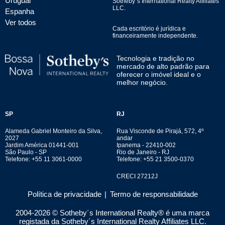
Uruguai
Sotheby´s International Realty Affiliates
LLC.
Espanha
Ver todos
Cada escritório é jurídica e
financeiramente independente.
Tecnologia e tradição no
mercado de alto padrão para
oferecer o imóvel ideal e o
melhor negócio.
SP
RJ
Alameda Gabriel Monteiro da Silva,
Rua Visconde de Pirajá, 572, 4º
2027
andar
Jardim América 01441-001
Ipanema - 22410-002
São Paulo - SP
Rio de Janeiro - RJ
Telefone: +55 11 3061-0000
Telefone: +55 21 3500-0370
CRECI 27212J
Política de privacidade
|
Termo de responsabilidade
2004-
2026
© Sotheby´s International Realty® é uma marca
registada da Sotheby´s International Realty Affiliates LLC.