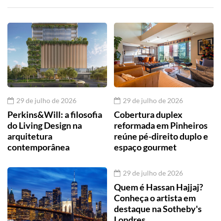
29 de julho de 2026
29 de julho de 2026
Perkins&Will: a filosofia
Cobertura duplex
do Living Design na
reformada em Pinheiros
arquitetura
reúne pé-direito duplo e
contemporânea
espaço gourmet
29 de julho de 2026
Quem é Hassan Hajjaj?
Conheça o artista em
destaque na Sotheby's
Londres