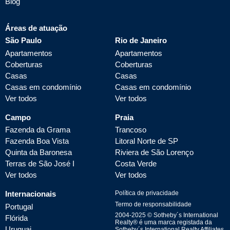
Blog
Áreas de atuação
São Paulo
Rio de Janeiro
Apartamentos
Apartamentos
Coberturas
Coberturas
Casas
Casas
Casas em condomínio
Casas em condomínio
Ver todos
Ver todos
Campo
Praia
Fazenda da Grama
Trancoso
Fazenda Boa Vista
Litoral Norte de SP
Quinta da Baronesa
Riviera de São Lorenço
Terras de São José I
Costa Verde
Ver todos
Ver todos
Internacionais
Política de privacidade
Termo de responsabilidade
Portugal
2004-
2025
© Sotheby´s International
Flórida
Realty® é uma marca registada da
Uruguai
Sotheby´s International Realty Affiliates