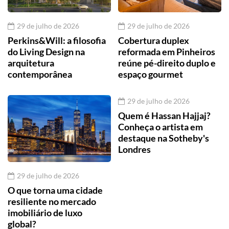
29 de julho de 2026
29 de julho de 2026
Perkins&Will: a filosofia
Cobertura duplex
do Living Design na
reformada em Pinheiros
arquitetura
reúne pé-direito duplo e
contemporânea
espaço gourmet
29 de julho de 2026
Quem é Hassan Hajjaj?
Conheça o artista em
destaque na Sotheby's
Londres
29 de julho de 2026
O que torna uma cidade
resiliente no mercado
imobiliário de luxo
global?