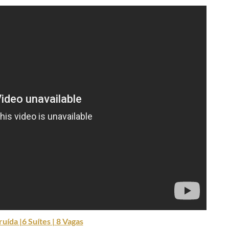
uída |6 Suítes | 8 Vagas