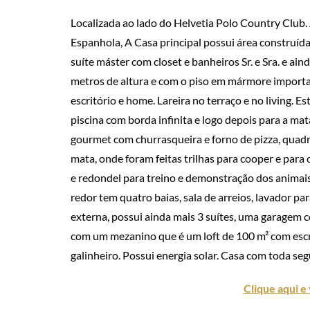
Localizada ao lado do Helvetia Polo Country Club. 
Espanhola, A Casa principal possui área construída
suíte máster com closet e banheiros Sr. e Sra. e ain
metros de altura e com o piso em mármore importado
escritório e home. Lareira no terraço e no living. E
piscina com borda infinita e logo depois para a ma
gourmet com churrasqueira e forno de pizza, quadra 
mata, onde foram feitas trilhas para cooper e para
e redondel para treino e demonstração dos animai
redor tem quatro baias, sala de arreios, lavador p
externa, possui ainda mais 3 suítes, uma garagem co
com um mezanino que é um loft de 100 m² com escri
galinheiro. Possui energia solar. Casa com toda se
Clique aqui e