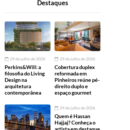
Destaques
29 de julho de 2026
29 de julho de 2026
Perkins&Will: a
Cobertura duplex
filosofia do Living
reformada em
Design na
Pinheiros reúne pé-
arquitetura
direito duplo e
contemporânea
espaço gourmet
29 de julho de 2026
Quem é Hassan
Hajjaj? Conheça o
artista em destaque