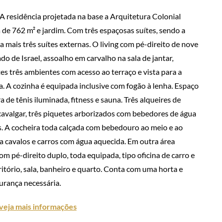
A residência projetada na base a Arquitetura Colonial
 de 762 m² e jardim. Com três espaçosas suítes, sendo a
da mais três suítes externas. O living com pé-direito de nove
 de Israel, assoalho em carvalho na sala de jantar,
stes três ambientes com acesso ao terraço e vista para a
ta. A cozinha é equipada inclusive com fogão à lenha. Espaço
de tênis iluminada, fitness e sauna. Três alqueires de
 cavalgar, três piquetes arborizados com bebedores de água
s. A cocheira toda calçada com bebedouro ao meio e ao
ara cavalos e carros com água aquecida. Em outra área
m pé-direito duplo, toda equipada, tipo oficina de carro e
tório, sala, banheiro e quarto. Conta com uma horta e
gurança necessária.
 veja mais informações