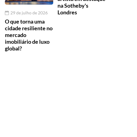
na Sotheby's
Londres
29 de julho de 2026
O que torna uma
cidade resiliente no
mercado
imobiliário de luxo
global?