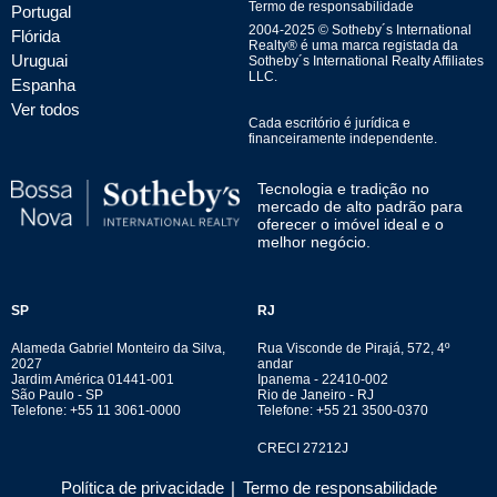
Termo de responsabilidade
Portugal
2004-
2025
© Sotheby´s International
Flórida
Realty® é uma marca registada da
Uruguai
Sotheby´s International Realty Affiliates
LLC.
Espanha
Ver todos
Cada escritório é jurídica e
financeiramente independente.
Tecnologia e tradição no
mercado de alto padrão para
oferecer o imóvel ideal e o
melhor negócio.
SP
RJ
Alameda Gabriel Monteiro da Silva,
Rua Visconde de Pirajá, 572, 4º
2027
andar
Jardim América 01441-001
Ipanema - 22410-002
São Paulo - SP
Rio de Janeiro - RJ
Telefone: +55 11 3061-0000
Telefone: +55 21 3500-0370
CRECI 27212J
Política de privacidade
|
Termo de responsabilidade