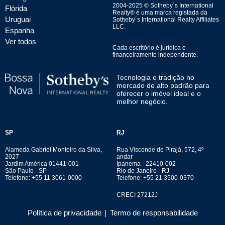
2004-
2025
© Sotheby´s International
Flórida
Realty® é uma marca registada da
Uruguai
Sotheby´s International Realty Affiliates
LLC.
Espanha
Ver todos
Cada escritório é jurídica e
financeiramente independente.
Tecnologia e tradição no
mercado de alto padrão para
oferecer o imóvel ideal e o
melhor negócio.
SP
RJ
Alameda Gabriel Monteiro da Silva,
Rua Visconde de Pirajá, 572, 4º
2027
andar
Jardim América 01441-001
Ipanema - 22410-002
São Paulo - SP
Rio de Janeiro - RJ
Telefone: +55 11 3061-0000
Telefone: +55 21 3500-0370
CRECI 27212J
Política de privacidade
|
Termo de responsabilidade