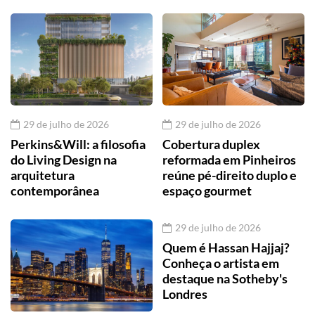
29 de julho de 2026
29 de julho de 2026
Perkins&Will: a filosofia
Cobertura duplex
do Living Design na
reformada em Pinheiros
arquitetura
reúne pé-direito duplo e
contemporânea
espaço gourmet
29 de julho de 2026
Quem é Hassan Hajjaj?
Conheça o artista em
destaque na Sotheby's
Londres