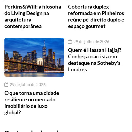
Perkins&Will: a filosofia
Cobertura duplex
do Living Design na
reformada em Pinheiros
arquitetura
reúne pé-direito duplo e
contemporânea
espaço gourmet
29 de julho de 2026
Quem é Hassan Hajjaj?
Conheça o artista em
destaque na Sotheby's
Londres
29 de julho de 2026
O que torna uma cidade
resiliente no mercado
imobiliário de luxo
global?