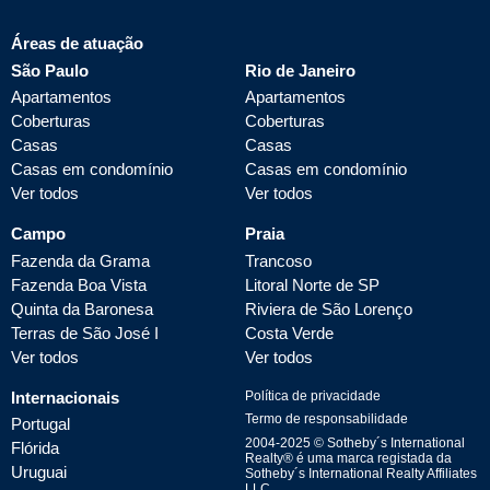
Áreas de atuação
São Paulo
Rio de Janeiro
Apartamentos
Apartamentos
Coberturas
Coberturas
Casas
Casas
Casas em condomínio
Casas em condomínio
Ver todos
Ver todos
Campo
Praia
Fazenda da Grama
Trancoso
Fazenda Boa Vista
Litoral Norte de SP
Quinta da Baronesa
Riviera de São Lorenço
Terras de São José I
Costa Verde
Ver todos
Ver todos
Internacionais
Política de privacidade
Termo de responsabilidade
Portugal
2004-
2025
© Sotheby´s International
Flórida
Realty® é uma marca registada da
Uruguai
Sotheby´s International Realty Affiliates
LLC.