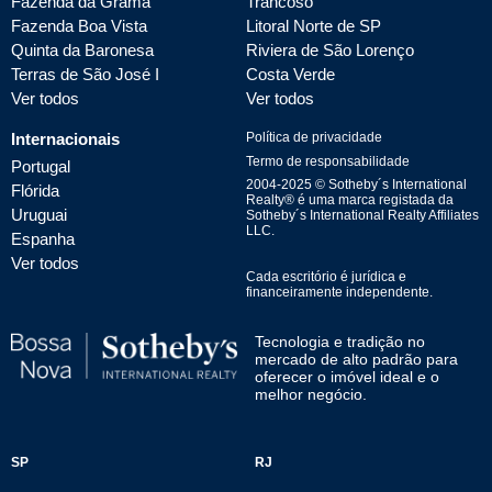
Fazenda da Grama
Trancoso
Fazenda Boa Vista
Litoral Norte de SP
Quinta da Baronesa
Riviera de São Lorenço
Terras de São José I
Costa Verde
Ver todos
Ver todos
Internacionais
Política de privacidade
Termo de responsabilidade
Portugal
2004-
2025
© Sotheby´s International
Flórida
Realty® é uma marca registada da
Uruguai
Sotheby´s International Realty Affiliates
LLC.
Espanha
Ver todos
Cada escritório é jurídica e
financeiramente independente.
Tecnologia e tradição no
mercado de alto padrão para
oferecer o imóvel ideal e o
melhor negócio.
SP
RJ