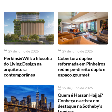
29 de julho de 2026
29 de julho de 2026
Perkins&Will: a filosofia
Cobertura duplex
do Living Design na
reformada em Pinheiros
arquitetura
reúne pé-direito duplo e
contemporânea
espaço gourmet
29 de julho de 2026
Quem é Hassan Hajjaj?
Conheça o artista em
destaque na Sotheby's
Londres