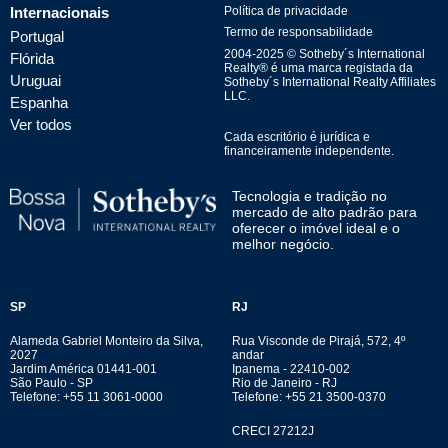
Internacionais
Política de privacidade
Termo de responsabilidade
Portugal
2004-
2025
© Sotheby´s International
Flórida
Realty® é uma marca registada da
Uruguai
Sotheby´s International Realty Affiliates
LLC.
Espanha
Ver todos
Cada escritório é jurídica e
financeiramente independente.
Tecnologia e tradição no
mercado de alto padrão para
oferecer o imóvel ideal e o
melhor negócio.
SP
RJ
Alameda Gabriel Monteiro da Silva,
Rua Visconde de Pirajá, 572, 4º
2027
andar
Jardim América 01441-001
Ipanema - 22410-002
São Paulo - SP
Rio de Janeiro - RJ
Telefone: +55 11 3061-0000
Telefone: +55 21 3500-0370
CRECI 27212J