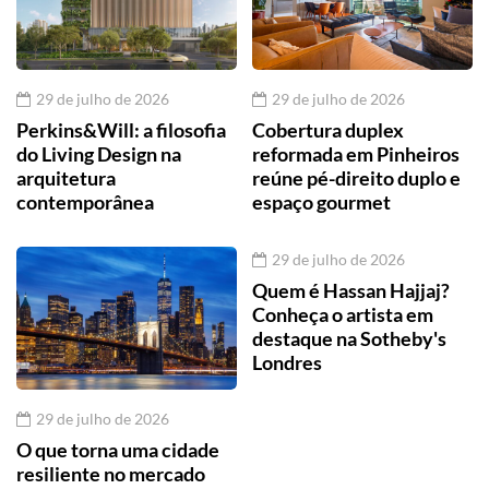
29 de julho de 2026
29 de julho de 2026
Perkins&Will: a filosofia
Cobertura duplex
do Living Design na
reformada em Pinheiros
arquitetura
reúne pé-direito duplo e
contemporânea
espaço gourmet
29 de julho de 2026
Quem é Hassan Hajjaj?
Conheça o artista em
destaque na Sotheby's
Londres
29 de julho de 2026
O que torna uma cidade
resiliente no mercado