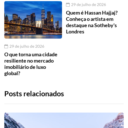
29 de julho de 2026
Quem é Hassan Hajjaj?
Conheça o artista em
destaque na Sotheby's
Londres
29 de julho de 2026
O que torna uma cidade
resiliente no mercado
imobiliário de luxo
global?
Posts relacionados