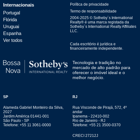
Internacionais
Política de privacidade
Termo de responsabilidade
Portugal
2004-
2025
© Sotheby´s International
Flórida
Realty® é uma marca registada da
Uruguai
Sotheby´s International Realty Affiliates
LLC.
Espanha
Ver todos
Cada escritório é jurídica e
financeiramente independente.
Tecnologia e tradição no
mercado de alto padrão para
oferecer o imóvel ideal e o
melhor negócio.
SP
RJ
Alameda Gabriel Monteiro da Silva,
Rua Visconde de Pirajá, 572, 4º
2027
andar
Jardim América 01441-001
Ipanema - 22410-002
São Paulo - SP
Rio de Janeiro - RJ
Telefone: +55 11 3061-0000
Telefone: +55 21 3500-0370
CRECI 27212J