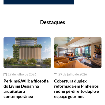
Destaques
29 de julho de 2026
29 de julho de 2026
Perkins&Will: a filosofia
Cobertura duplex
do Living Design na
reformada em Pinheiros
arquitetura
reúne pé-direito duplo e
contemporânea
espaço gourmet